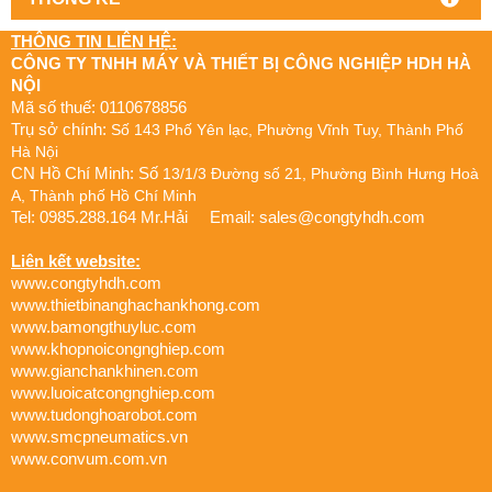
THÔNG TIN LIÊN HỆ:
CÔNG TY TNHH MÁY VÀ THIẾT BỊ CÔNG NGHIỆP HDH HÀ
NỘI
Mã số thuế: 0110678856
Trụ sở chính:
Số 143 Phố Yên lạc, Phường Vĩnh Tuy, Thành Phố
Hà Nội
CN Hồ Chí Minh: Số
13/1/3 Đường số 21, Phường Bình Hưng Hoà
A, Thành phố Hồ Chí Minh
Tel: 0985.288.164 Mr.Hải Email:
sales@congtyhdh.com
Liên kết website:
www.congtyhdh.com
www.thietbinanghachankhong.com
www.bamongthuyluc.com
www.khopnoicongnghiep.com
www.gianchankhinen.com
www.luoicatcongnghiep.com
www.tudonghoarobot.com
www.smcpneumatics.vn
www.convum.com.vn