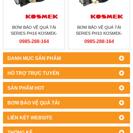
BƠM BẢO VỆ QUÁ TẢI
BƠM BẢO VỆ QUÁ TẢI
SERIES PH16 KOSMEK-
SERIES PH10 KOSMEK-
JAPAN
JAPAN
0985-288-164
0985-288-164
DANH MỤC SẢN PHẨM
HỔ TRỢ TRỰC TUYẾN
SẢN PHẨM HOT
BƠM BẢO VỆ QUÁ TẢI
LIÊN KẾT WEBSITE
THỐNG KÊ