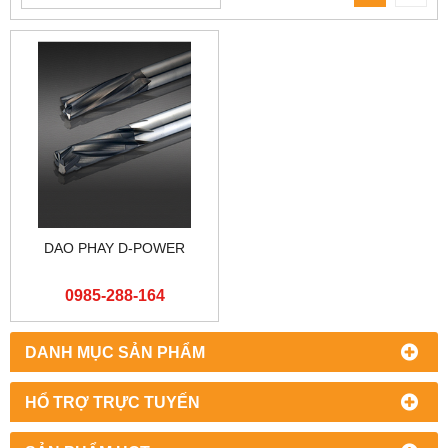
DAO PHAY D-POWER
0985-288-164
DANH MỤC SẢN PHẨM
HỔ TRỢ TRỰC TUYẾN