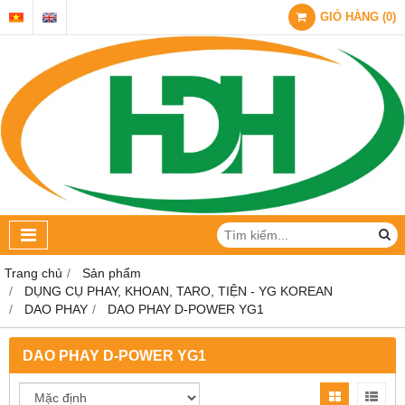
GIỎ HÀNG
(
0
)
Trang chủ
Sản phẩm
DỤNG CỤ PHAY, KHOAN, TARO, TIỆN - YG KOREAN
DAO PHAY
DAO PHAY D-POWER YG1
DAO PHAY D-POWER YG1