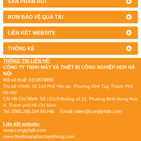
SẢN PHẨM HOT
BƠM BẢO VỆ QUÁ TẢI
LIÊN KẾT WEBSITE
THỐNG KÊ
THÔNG TIN LIÊN HỆ:
CÔNG TY TNHH MÁY VÀ THIẾT BỊ CÔNG NGHIỆP HDH HÀ
NỘI
Mã số thuế: 0110678856
Trụ sở chính:
Số 143 Phố Yên lạc, Phường Vĩnh Tuy, Thành Phố
Hà Nội
CN Hồ Chí Minh: Số
13/1/3 Đường số 21, Phường Bình Hưng Hoà
A, Thành phố Hồ Chí Minh
Tel: 0985.288.164 Mr.Hải Email:
sales@congtyhdh.com
Liên kết website:
www.congtyhdh.com
www.thietbinanghachankhong.com