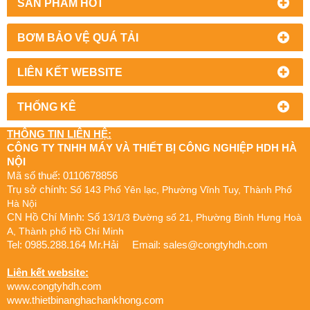
SẢN PHẨM HOT
BƠM BẢO VỆ QUÁ TẢI
LIÊN KẾT WEBSITE
THỐNG KÊ
THÔNG TIN LIÊN HỆ:
CÔNG TY TNHH MÁY VÀ THIẾT BỊ CÔNG NGHIỆP HDH HÀ
NỘI
Mã số thuế: 0110678856
Trụ sở chính:
Số 143 Phố Yên lạc, Phường Vĩnh Tuy, Thành Phố
Hà Nội
CN Hồ Chí Minh: Số
13/1/3 Đường số 21, Phường Bình Hưng Hoà
A, Thành phố Hồ Chí Minh
Tel: 0985.288.164 Mr.Hải Email:
sales@congtyhdh.com
Liên kết website:
www.congtyhdh.com
www.thietbinanghachankhong.com