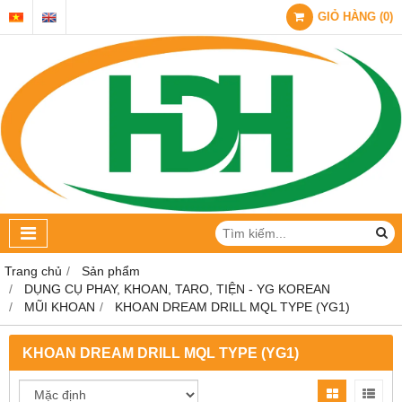
GIỎ HÀNG
(
0
)
Trang chủ
Sản phẩm
DỤNG CỤ PHAY, KHOAN, TARO, TIỆN - YG KOREAN
MŨI KHOAN
KHOAN DREAM DRILL MQL TYPE (YG1)
KHOAN DREAM DRILL MQL TYPE (YG1)