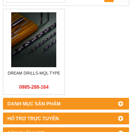
DREAM DRILLS-MQL TYPE
0985-288-164
DANH MỤC SẢN PHẨM
HỔ TRỢ TRỰC TUYẾN