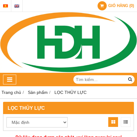
GIỎ HÀNG
(
0
)
Trang chủ
Sản phẩm
LỌC THỦY LỰC
LỌC THỦY LỰC
Dữ liệu đang được cập nhật, vui lòng quay lại sau!