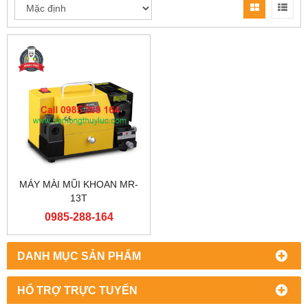
MÁY MÀI MŨI KHOAN MR-
13T
0985-288-164
DANH MỤC SẢN PHẨM
HỔ TRỢ TRỰC TUYẾN