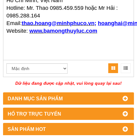
Hồ Chí Minh, Việt Nam
H
otline: Mr. Thao 0985.459.559 hoặc Mr Hải :
0985.288.164
Email:
thao.hoang@minhphuco.vn;
hoanghai@min
Website:
www.
bamongthuyluc.com
Dữ liệu đang được cập nhật, vui lòng quay lại sau!
DANH MỤC SẢN PHẨM
HỔ TRỢ TRỰC TUYẾN
SẢN PHẨM HOT