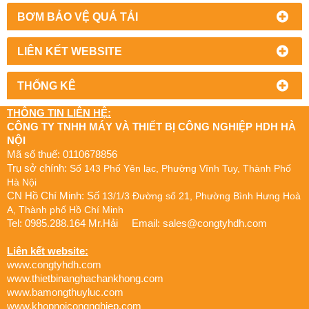
BƠM BẢO VỆ QUÁ TẢI
LIÊN KẾT WEBSITE
THỐNG KÊ
THÔNG TIN LIÊN HỆ:
CÔNG TY TNHH MÁY VÀ THIẾT BỊ CÔNG NGHIỆP HDH HÀ
NỘI
Mã số thuế: 0110678856
Trụ sở chính:
Số 143 Phố Yên lạc, Phường Vĩnh Tuy, Thành Phố
Hà Nội
CN Hồ Chí Minh: Số
13/1/3 Đường số 21, Phường Bình Hưng Hoà
A, Thành phố Hồ Chí Minh
Tel: 0985.288.164 Mr.Hải Email:
sales@congtyhdh.com
Liên kết website:
www.congtyhdh.com
www.thietbinanghachankhong.com
www.bamongthuyluc.com
www.khopnoicongnghiep.com